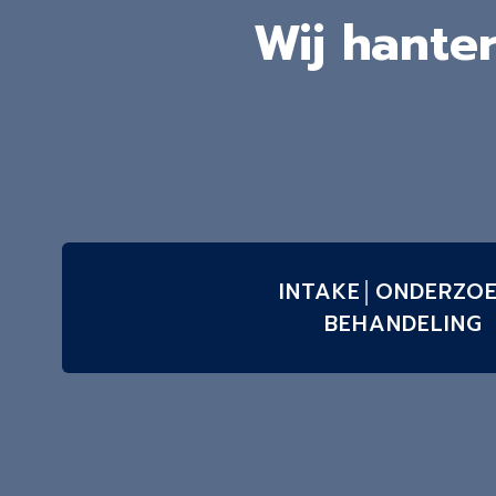
Wij hante
INTAKE│ONDERZO
BEHANDELING