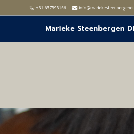
+31 657595166
info@mariekesteenbergendie
Marieke Steenbergen Di