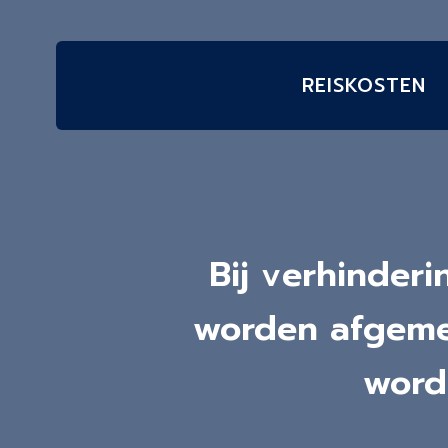
REISKOSTEN
Bij verhinder
worden afgemel
word