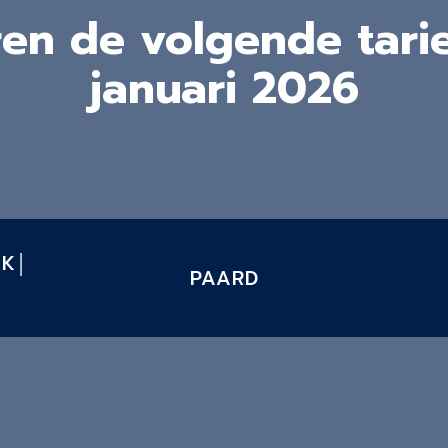
ren de volgende tari
januari 2026
EK│
PAARD