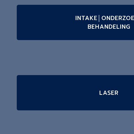
INTAKE│ONDERZO
BEHANDELING
LASER