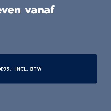
even
vanaf
€95,- INCL. BTW