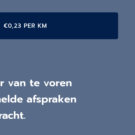
€0,23 PER KM
r van te voren
melde afspraken
acht.