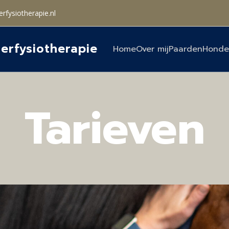
rfysiotherapie.nl
erfysiotherapie
Home
Over mij
Paarden
Honde
Tarieven