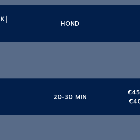
EK│
HOND
€45
20-30 MIN
€40